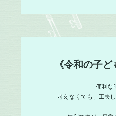
《令和の子ど
便利な
考えなくても、工夫