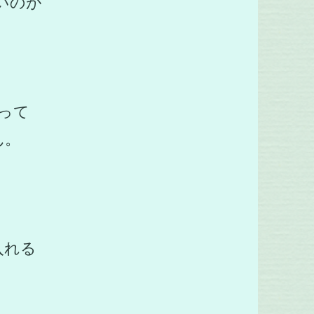
いのが
って
ん。
入れる