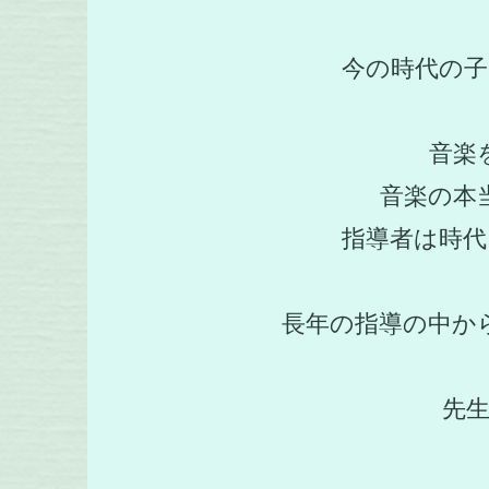
​今の時代の
音楽
音楽の本
指導者は時
長年の指導の中か
先生