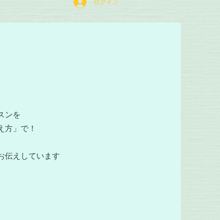
ログイン
スンを
え方」で！
お伝えしています