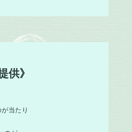
提供》
のが当たり