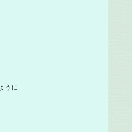
。
す
ように